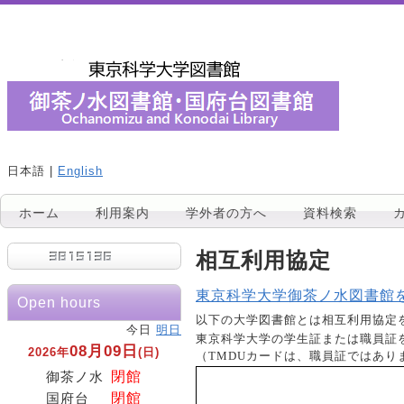
日本語 |
English
ホーム
利用案内
学外者の方へ
資料検索
相互利用協定
東京科学大学御茶ノ水図書館
Open hours
以下の大学図書館とは相互利用協定
今日
明日
東京科学大学の学生証または職員証
08月09日
2026年
(日)
（TMDUカードは、職員証ではありま
閉館
御茶ノ水
閉館
国府台