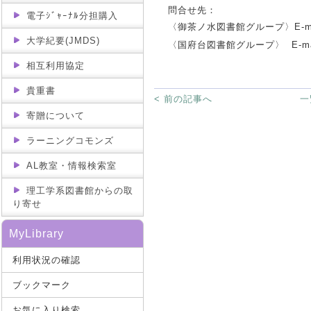
問合せ先：
電子ｼﾞｬｰﾅﾙ分担購入
〈御茶ノ水図書館グループ〉E-ma
大学紀要(JMDS)
〈国府台図書館グループ〉 E-ma
相互利用協定
貴重書
< 前の記事へ
一
寄贈について
ラーニングコモンズ
AL教室・情報検索室
理工学系図書館からの取
り寄せ
MyLibrary
利用状況の確認
ブックマーク
お気に入り検索