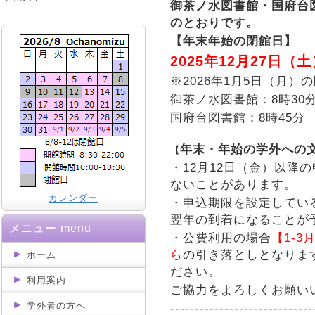
御茶ノ水図書館・国府台
のとおりです。
【年末年始の閉館日】
2025
年
12
月
27
日（土
※
2026
年
1
月5日（月）
御茶ノ水図書館：
8
時
30
国府台図書館：
8
時
45
分
年末・年始の学外への
【
・
12
月
12
日（金）以降の
ないことがあります。
カレンダー
・申込期限を設定してい
翌年の到着になることが
メニュー menu
・公費利用の場合
【
1-3
ら
の引き落としとなりま
ホーム
ださい。
利用案内
ご協力をよろしくお願い
学外者の方へ
-----------------------------